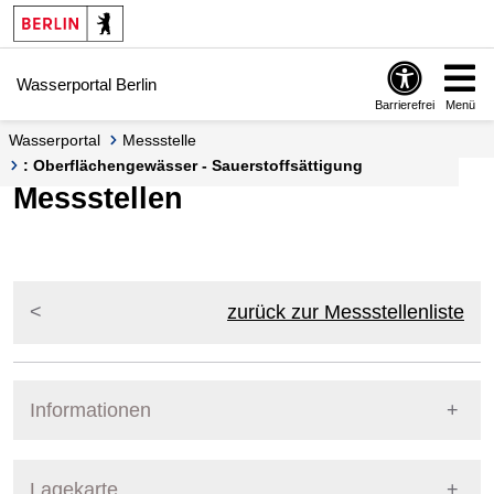
Springe zur Navigation
Springe zum Inhalt
Wasserportal Berlin
Barrierefrei
Menü
Wasserportal
Messstelle
: Oberflächengewässer - Sauerstoffsättigung
Messstellen
zurück zur Messstellenliste
Informationen
Pegel Berlin
Lagekarte