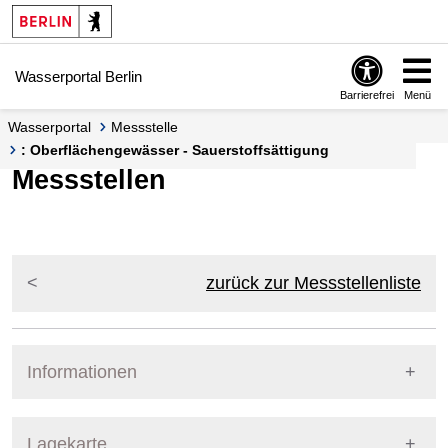
Springe zur Navigation
Springe zum Inhalt
Wasserportal Berlin
Barrierefrei
Menü
Wasserportal
Messstelle
: Oberflächengewässer - Sauerstoffsättigung
Messstellen
zurück zur Messstellenliste
Informationen
Pegel Berlin
Lagekarte