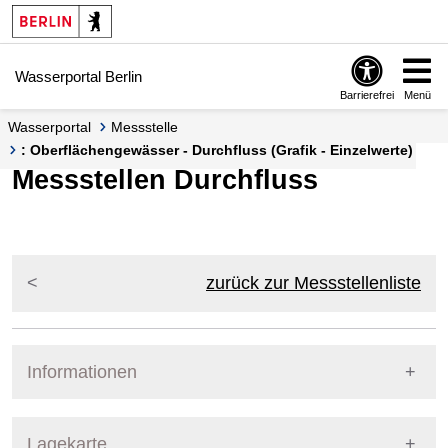
Springe zur Navigation
Springe zum Inhalt
Wasserportal Berlin
Barrierefrei
Menü
Wasserportal
Messstelle
: Oberflächengewässer - Durchfluss (Grafik - Einzelwerte)
Messstellen Durchfluss
zurück zur Messstellenliste
Informationen
Pegel Berlin
Lagekarte