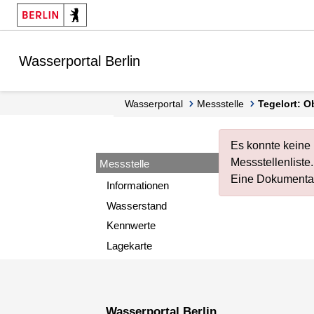
Springe zur Navigation
Springe zum Inhalt
Wasserportal Berlin
Wasserportal
Messstelle
Tegelort: 
Es konnte keine 
Messstellenliste
.
Messstelle
Eine Dokumentat
Informationen
Wasserstand
Kennwerte
Lagekarte
Wasserportal Berlin