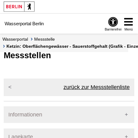
Springe zur Navigation
Springe zum Inhalt
Wasserportal Berlin
Barrierefrei
Menü
Wasserportal
Messstelle
Ketzin: Oberflächengewässer - Sauerstoffgehalt (Grafik - Einze
Messstellen
zurück zur Messstellenliste
Informationen
Pegel Berlin
Lagekarte