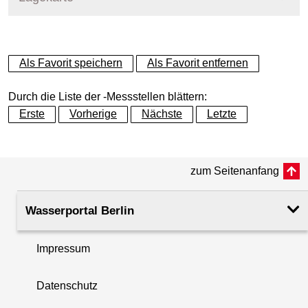
Messstellenname
MPS Landwehrkanal
+
Als Favorit speichern
Als Favorit entfernen
Gewässer
Landwehrkanal
−
Durch die Liste der -Messstellen blättern:
Betreiber
Land Berlin
Erste
Vorherige
Nächste
Letzte
Messstellenausprägung
Online-Messstelle
zum Seitenanfang
Flusskilometer
5.47
Wasserportal Berlin
Rechtswert (UTM 33 N)
390252.94
Impressum
Hochwert (UTM 33 N)
5817774.13
Datenschutz