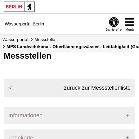
Springe zur Navigation
Springe zum Inhalt
Wasserportal Berlin
Barrierefrei
Menü
Wasserportal
Messstelle
MPS Landwehrkanal: Oberflächengewässer - Leitfähigkeit (Graf
Messstellen
zurück zur Messstellenliste
Informationen
Pegel Berlin
Messstellennummer
509
Lagekarte