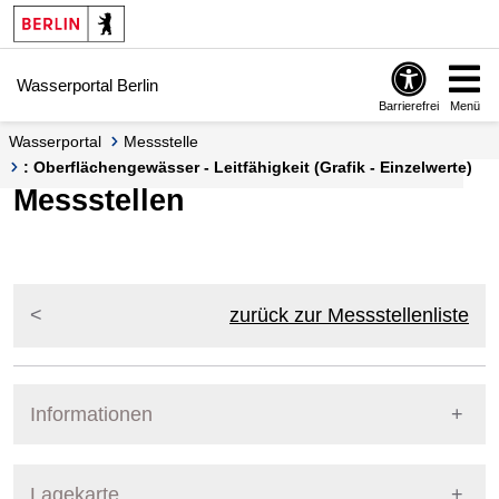
Springe zur Navigation
Springe zum Inhalt
Wasserportal Berlin
Barrierefrei
Menü
Wasserportal
Messstelle
: Oberflächengewässer - Leitfähigkeit (Grafik - Einzelwerte)
Messstellen
zurück zur Messstellenliste
Informationen
Pegel Berlin
Lagekarte