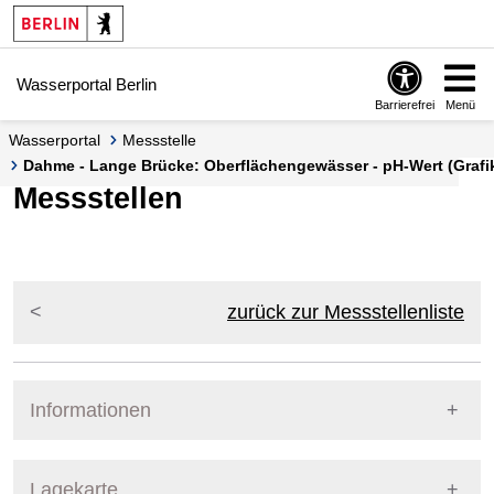
Springe zur Navigation
Springe zum Inhalt
Wasserportal Berlin
Barrierefrei
Menü
Wasserportal
Messstelle
Dahme - Lange Brücke: Oberflächengewässer - pH-Wert (Grafik
Messstellen
zurück zur Messstellenliste
Informationen
Pegel Berlin
Lagekarte