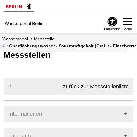
Springe zur Navigation
Springe zum Inhalt
Wasserportal Berlin
Barrierefrei
Menü
Wasserportal
Messstelle
: Oberflächengewässer - Sauerstoffgehalt (Grafik - Einzelwerte
Messstellen
zurück zur Messstellenliste
Informationen
Pegel Berlin
Lagekarte