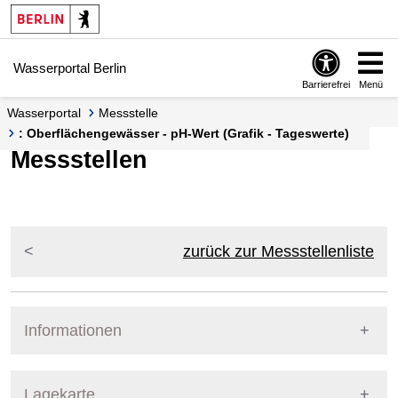
Springe zur Navigation
Springe zum Inhalt
Wasserportal Berlin
Barrierefrei
Menü
Wasserportal
Messstelle
: Oberflächengewässer - pH-Wert (Grafik - Tageswerte)
Messstellen
zurück zur Messstellenliste
Informationen
Pegel Berlin
Lagekarte