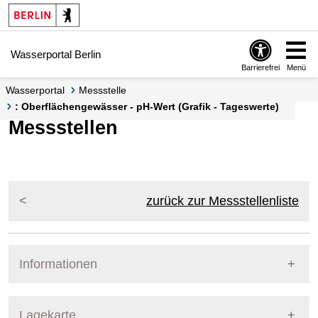
Springe zur Navigation
Springe zum Inhalt
Wasserportal Berlin
Barrierefrei
Menü
Wasserportal
Messstelle
: Oberflächengewässer - pH-Wert (Grafik - Tageswerte)
Messstellen
zurück zur Messstellenliste
Informationen
Pegel Berlin
Lagekarte