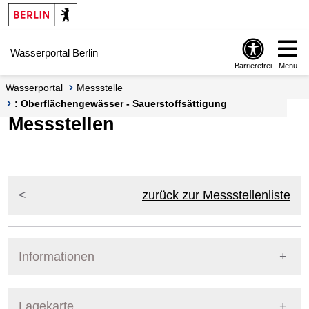
Springe zur Navigation
Springe zum Inhalt
Wasserportal Berlin
Barrierefrei
Menü
Wasserportal
Messstelle
: Oberflächengewässer - Sauerstoffsättigung
Messstellen
zurück zur Messstellenliste
Informationen
Pegel Berlin
Lagekarte