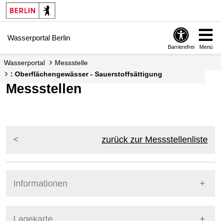
Springe zur Navigation
Springe zum Inhalt
Wasserportal Berlin
Barrierefrei
Menü
Wasserportal
Messstelle
: Oberflächengewässer - Sauerstoffsättigung
Messstellen
zurück zur Messstellenliste
Informationen
Pegel Berlin
Lagekarte