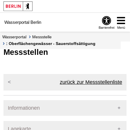
Springe zur Navigation
Springe zum Inhalt
Wasserportal Berlin
Barrierefrei
Menü
Wasserportal
Messstelle
: Oberflächengewässer - Sauerstoffsättigung
Messstellen
zurück zur Messstellenliste
Informationen
Pegel Berlin
Lagekarte