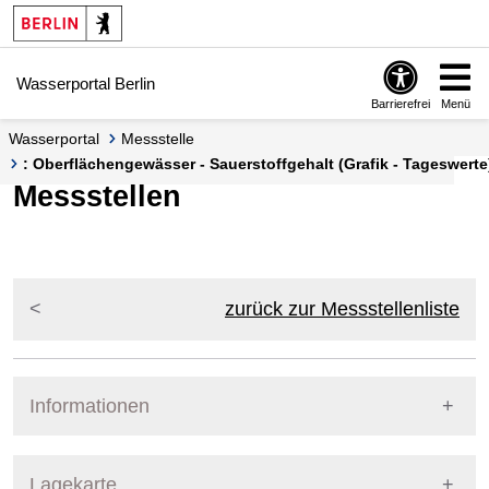
Springe zur Navigation
Springe zum Inhalt
Wasserportal Berlin
Barrierefrei
Menü
Wasserportal
Messstelle
: Oberflächengewässer - Sauerstoffgehalt (Grafik - Tageswerte
Messstellen
zurück zur Messstellenliste
Informationen
Pegel Berlin
Lagekarte