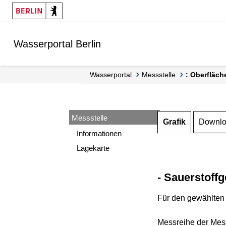
Springe zur Navigation
Springe zum Inhalt
Wasserportal Berlin
Wasserportal
Messstelle
: Oberfläch
Messstelle
Grafik
Downl
Informationen
Lagekarte
- Sauerstoffg
Für den gewählten 
Messreihe der Mess