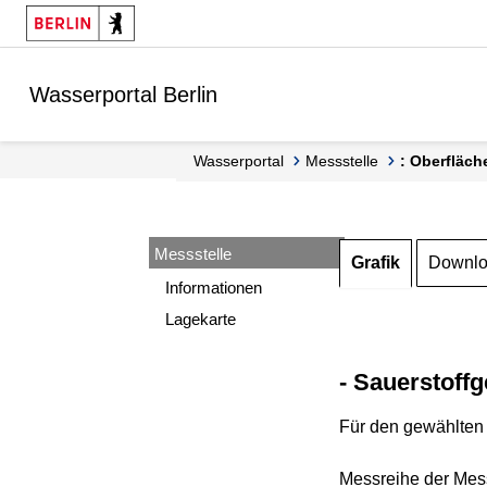
Springe zur Navigation
Springe zum Inhalt
Wasserportal Berlin
Wasserportal
Messstelle
: Oberfläch
Messstelle
Grafik
Downl
Informationen
Lagekarte
- Sauerstoffg
Für den gewählten 
Messreihe der Mess