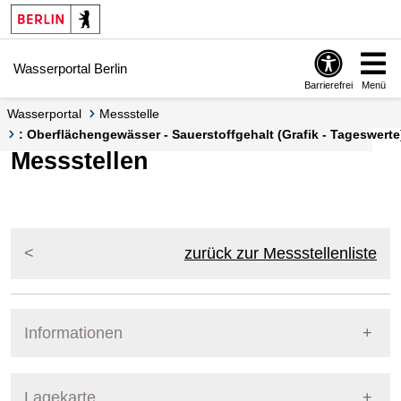
Springe zur Navigation
Springe zum Inhalt
Wasserportal Berlin
Barrierefrei
Menü
Wasserportal
Messstelle
: Oberflächengewässer - Sauerstoffgehalt (Grafik - Tageswerte
Messstellen
zurück zur Messstellenliste
Informationen
Pegel Berlin
Lagekarte