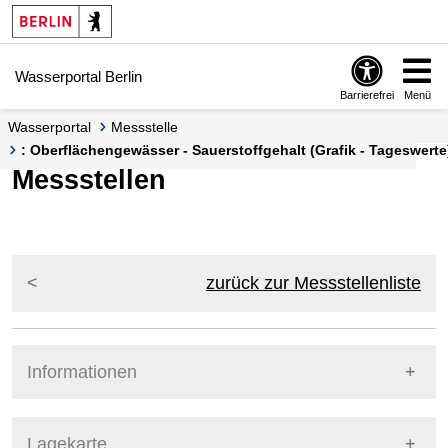
Springe zur Navigation
Springe zum Inhalt
Wasserportal Berlin
Barrierefrei
Menü
Wasserportal
Messstelle
: Oberflächengewässer - Sauerstoffgehalt (Grafik - Tageswerte
Messstellen
zurück zur Messstellenliste
Informationen
Pegel Berlin
Lagekarte