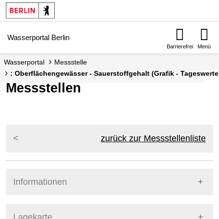
Springe zur Navigation
Springe zum Inhalt
Wasserportal Berlin
Barrierefrei
Menü
Wasserportal
Messstelle
: Oberflächengewässer - Sauerstoffgehalt (Grafik - Tageswerte
Messstellen
zurück zur Messstellenliste
Informationen
Pegel Berlin
Lagekarte