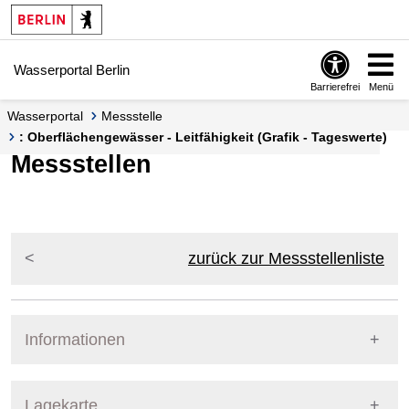
Springe zur Navigation
Springe zum Inhalt
Wasserportal Berlin
Barrierefrei
Menü
Wasserportal
Messstelle
: Oberflächengewässer - Leitfähigkeit (Grafik - Tageswerte)
Messstellen
zurück zur Messstellenliste
Informationen
Pegel Berlin
Lagekarte