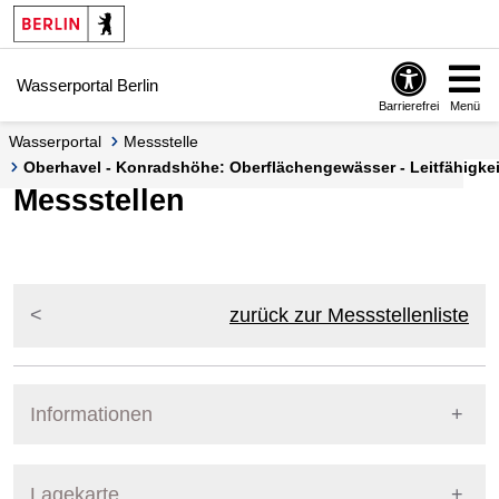
Springe zur Navigation
Springe zum Inhalt
Wasserportal Berlin
Barrierefrei
Menü
Wasserportal
Messstelle
Oberhavel - Konradshöhe: Oberflächengewässer - Leitfähigkeit
Messstellen
zurück zur Messstellenliste
Informationen
Pegel Berlin
Lagekarte