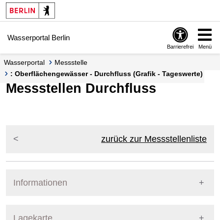
Springe zur Navigation
Springe zum Inhalt
Wasserportal Berlin
Barrierefrei
Menü
Wasserportal
Messstelle
: Oberflächengewässer - Durchfluss (Grafik - Tageswerte)
Messstellen Durchfluss
zurück zur Messstellenliste
Informationen
Pegel Berlin
Lagekarte