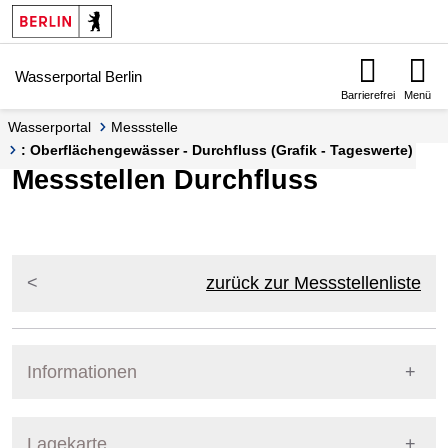
Springe zur Navigation
Springe zum Inhalt
Wasserportal Berlin
Barrierefrei
Menü
Wasserportal
Messstelle
: Oberflächengewässer - Durchfluss (Grafik - Tageswerte)
Messstellen Durchfluss
zurück zur Messstellenliste
Informationen
Pegel Berlin
Lagekarte