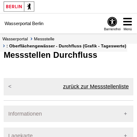
Springe zur Navigation
Springe zum Inhalt
Wasserportal Berlin
Barrierefrei
Menü
Wasserportal
Messstelle
: Oberflächengewässer - Durchfluss (Grafik - Tageswerte)
Messstellen Durchfluss
zurück zur Messstellenliste
Informationen
Pegel Berlin
Lagekarte