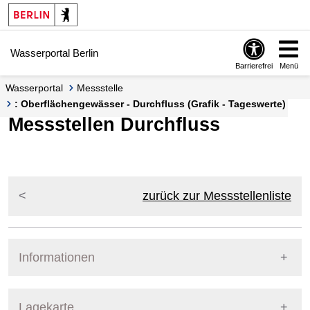
Springe zur Navigation
Springe zum Inhalt
Wasserportal Berlin
Barrierefrei
Menü
Wasserportal
Messstelle
: Oberflächengewässer - Durchfluss (Grafik - Tageswerte)
Messstellen Durchfluss
zurück zur Messstellenliste
Informationen
Pegel Berlin
Lagekarte