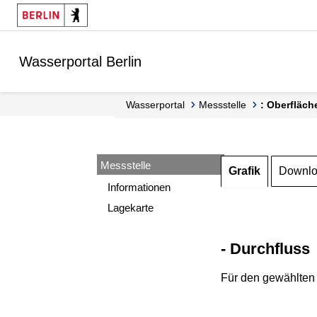
Springe zur Navigation
Springe zum Inhalt
Wasserportal Berlin
Wasserportal
Messstelle
: Oberfläch
Messstelle
Grafik
Downl
Informationen
Lagekarte
- Durchfluss
Für den gewählten 