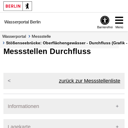
Springe zur Navigation
Springe zum Inhalt
Wasserportal Berlin
Barrierefrei
Menü
Wasserportal
Messstelle
Stößenseebrücke: Oberflächengewässer - Durchfluss (Grafik -
Messstellen Durchfluss
zurück zur Messstellenliste
Informationen
Pegel Berlin
Messstellennummer
5803400
Lagekarte