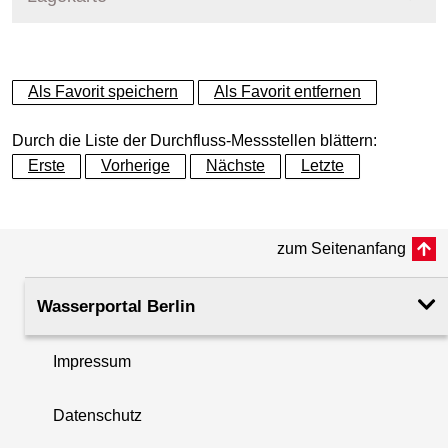
Messstellenname
Stößenseebrücke
+
Als Favorit speichern
Als Favorit entfernen
Gewässer
Hauptgraben / Havel
−
Durch die Liste der Durchfluss-Messstellen blättern:
Betreiber
Land Berlin
Erste
Vorherige
Nächste
Letzte
Messstellenausprägung
Wasserstand und Durchflu
zum Seitenanfang
Flusskilometer
Wasserportal Berlin
Pegelnullpunkt (m +NHN)
28.96
Impressum
Rechtswert (UTM 33 N)
378891.51
Datenschutz
Hochwert (UTM 33 N)
5819237.28