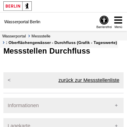
Springe zur Navigation
Springe zum Inhalt
Wasserportal Berlin
Barrierefrei
Menü
Wasserportal
Messstelle
: Oberflächengewässer - Durchfluss (Grafik - Tageswerte)
Messstellen Durchfluss
zurück zur Messstellenliste
Informationen
Pegel Berlin
Lagekarte