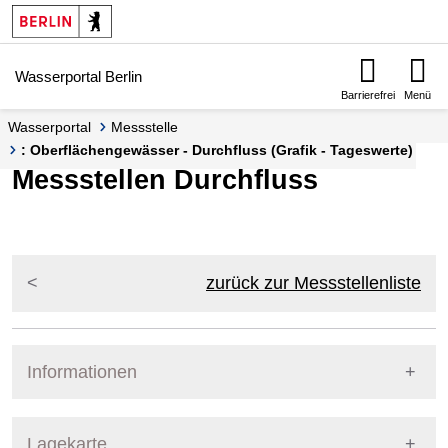
Springe zur Navigation
Springe zum Inhalt
Wasserportal Berlin
Barrierefrei
Menü
Wasserportal
Messstelle
: Oberflächengewässer - Durchfluss (Grafik - Tageswerte)
Messstellen Durchfluss
zurück zur Messstellenliste
Informationen
Pegel Berlin
Lagekarte