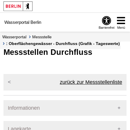
Springe zur Navigation
Springe zum Inhalt
Wasserportal Berlin
Barrierefrei
Menü
Wasserportal
Messstelle
: Oberflächengewässer - Durchfluss (Grafik - Tageswerte)
Messstellen Durchfluss
zurück zur Messstellenliste
Informationen
Pegel Berlin
Lagekarte