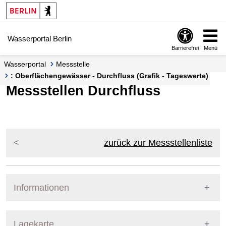
Springe zur Navigation
Springe zum Inhalt
Wasserportal Berlin
Barrierefrei
Menü
Wasserportal
Messstelle
: Oberflächengewässer - Durchfluss (Grafik - Tageswerte)
Messstellen Durchfluss
zurück zur Messstellenliste
Informationen
Pegel Berlin
Lagekarte