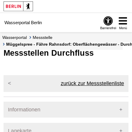
Springe zur Navigation
Springe zum Inhalt
Wasserportal Berlin
Barrierefrei
Menü
Wasserportal
Messstelle
Müggelspree - Fähre Rahnsdorf: Oberflächengewässer - Durchf
Messstellen Durchfluss
zurück zur Messstellenliste
Informationen
Pegel Berlin
Lagekarte