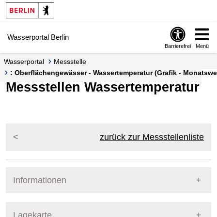
Springe zur Navigation
Springe zum Inhalt
Wasserportal Berlin
Barrierefrei
Menü
Wasserportal
Messstelle
: Oberflächengewässer - Wassertemperatur (Grafik - Monatswe
Messstellen Wassertemperatur
zurück zur Messstellenliste
Informationen
Pegel Berlin
Lagekarte