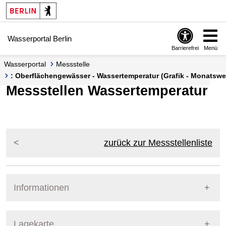
Springe zur Navigation
Springe zum Inhalt
Wasserportal Berlin
Barrierefrei
Menü
Wasserportal
Messstelle
: Oberflächengewässer - Wassertemperatur (Grafik - Monatswe
Messstellen Wassertemperatur
zurück zur Messstellenliste
Informationen
Pegel Berlin
Lagekarte