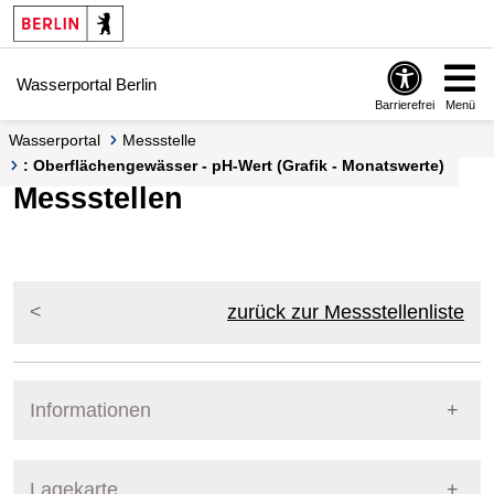
Springe zur Navigation
Springe zum Inhalt
Wasserportal Berlin
Barrierefrei
Menü
Wasserportal
Messstelle
: Oberflächengewässer - pH-Wert (Grafik - Monatswerte)
Messstellen
zurück zur Messstellenliste
Informationen
Pegel Berlin
Lagekarte