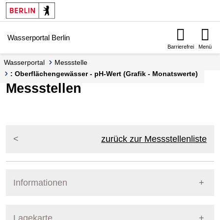
Springe zur Navigation
Springe zum Inhalt
Wasserportal Berlin
Barrierefrei
Menü
Wasserportal
Messstelle
: Oberflächengewässer - pH-Wert (Grafik - Monatswerte)
Messstellen
zurück zur Messstellenliste
Informationen
Pegel Berlin
Lagekarte