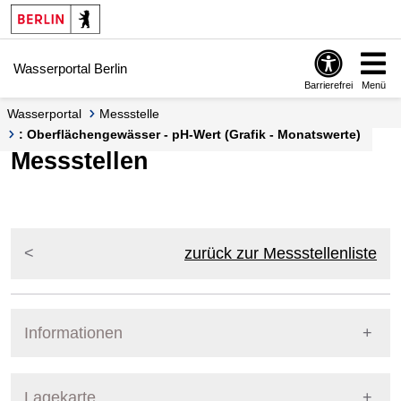
Springe zur Navigation
Springe zum Inhalt
Wasserportal Berlin
Barrierefrei
Menü
Wasserportal
Messstelle
: Oberflächengewässer - pH-Wert (Grafik - Monatswerte)
Messstellen
zurück zur Messstellenliste
Informationen
Pegel Berlin
Lagekarte