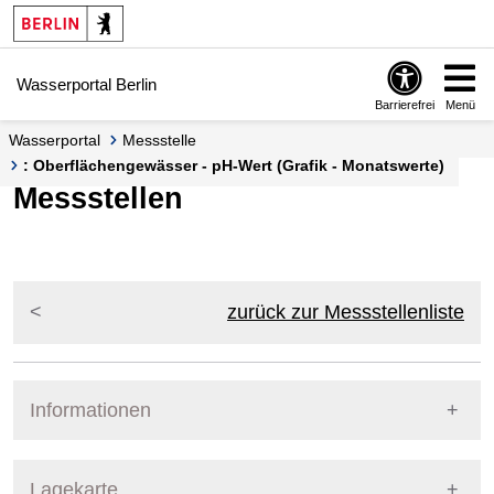
Springe zur Navigation
Springe zum Inhalt
Wasserportal Berlin
Barrierefrei
Menü
Wasserportal
Messstelle
: Oberflächengewässer - pH-Wert (Grafik - Monatswerte)
Messstellen
zurück zur Messstellenliste
Informationen
Pegel Berlin
Lagekarte