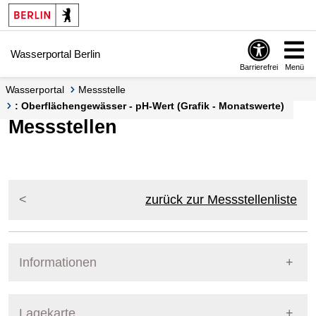
Springe zur Navigation
Springe zum Inhalt
Wasserportal Berlin
Barrierefrei
Menü
Wasserportal
Messstelle
: Oberflächengewässer - pH-Wert (Grafik - Monatswerte)
Messstellen
zurück zur Messstellenliste
Informationen
Pegel Berlin
Lagekarte