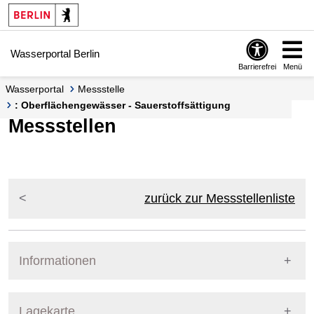
Springe zur Navigation
Springe zum Inhalt
Wasserportal Berlin
Barrierefrei
Menü
Wasserportal
Messstelle
: Oberflächengewässer - Sauerstoffsättigung
Messstellen
zurück zur Messstellenliste
Informationen
Pegel Berlin
Lagekarte