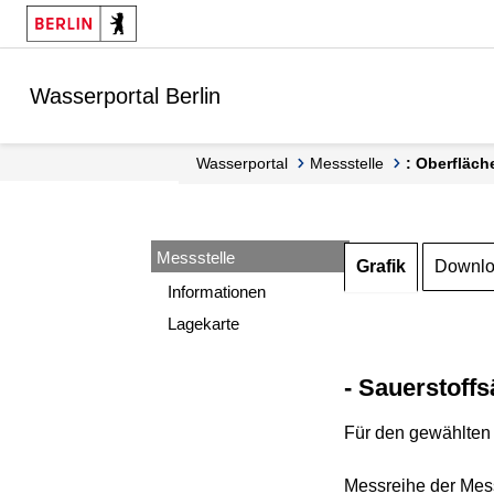
Springe zur Navigation
Springe zum Inhalt
Wasserportal Berlin
Wasserportal
Messstelle
: Oberfläch
Messstelle
Grafik
Downl
Informationen
Lagekarte
- Sauerstoffs
Für den gewählten 
Messreihe der Mess