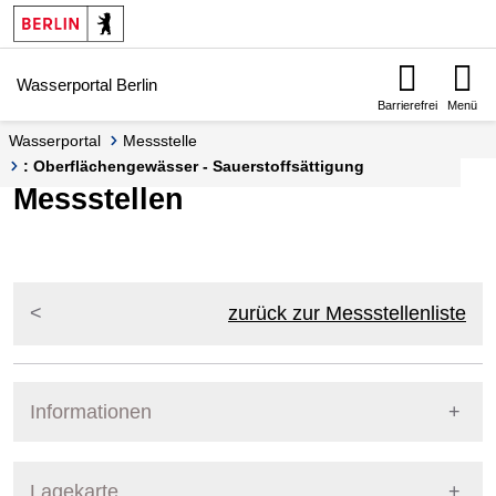
Springe zur Navigation
Springe zum Inhalt
Wasserportal Berlin
Barrierefrei
Menü
Wasserportal
Messstelle
: Oberflächengewässer - Sauerstoffsättigung
Messstellen
zurück zur Messstellenliste
Informationen
Pegel Berlin
Lagekarte