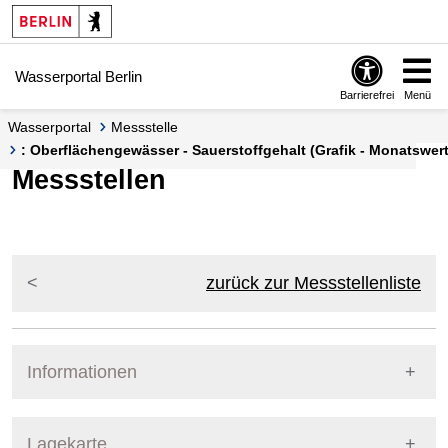
Springe zur Navigation
Springe zum Inhalt
Wasserportal Berlin
Barrierefrei
Menü
Wasserportal
Messstelle
: Oberflächengewässer - Sauerstoffgehalt (Grafik - Monatswert
Messstellen
zurück zur Messstellenliste
Informationen
Pegel Berlin
Lagekarte