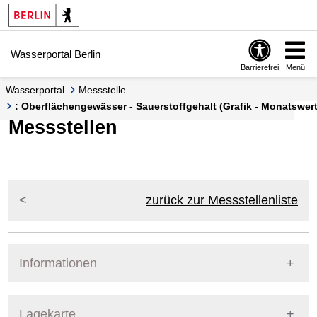
Springe zur Navigation
Springe zum Inhalt
Wasserportal Berlin
Barrierefrei
Menü
Wasserportal
Messstelle
: Oberflächengewässer - Sauerstoffgehalt (Grafik - Monatswert
Messstellen
zurück zur Messstellenliste
Informationen
Pegel Berlin
Lagekarte