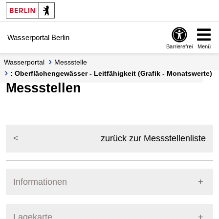
Springe zur Navigation
Springe zum Inhalt
Wasserportal Berlin
Barrierefrei
Menü
Wasserportal
Messstelle
: Oberflächengewässer - Leitfähigkeit (Grafik - Monatswerte)
Messstellen
zurück zur Messstellenliste
Informationen
Pegel Berlin
Lagekarte