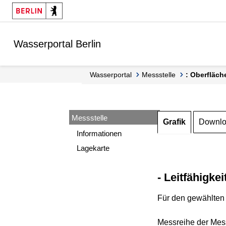
Springe zur Navigation
Springe zum Inhalt
Wasserportal Berlin
Wasserportal
Messstelle
: Oberfläch
Messstelle
Grafik
Downl
Informationen
Lagekarte
- Leitfähigkei
Für den gewählten 
Messreihe der Mess