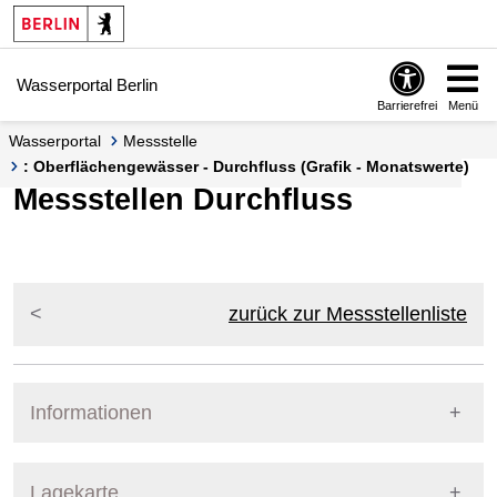
Springe zur Navigation
Springe zum Inhalt
Wasserportal Berlin
Barrierefrei
Menü
Wasserportal
Messstelle
: Oberflächengewässer - Durchfluss (Grafik - Monatswerte)
Messstellen Durchfluss
zurück zur Messstellenliste
Informationen
Pegel Berlin
Lagekarte