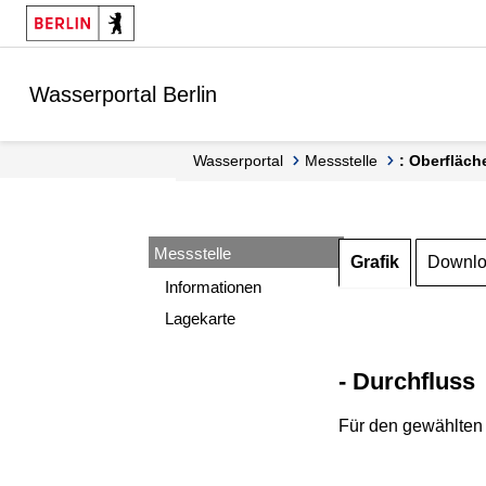
Springe zur Navigation
Springe zum Inhalt
Wasserportal Berlin
Wasserportal
Messstelle
: Oberfläch
Messstelle
Grafik
Downl
Informationen
Lagekarte
- Durchfluss
Für den gewählten 