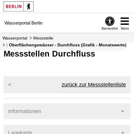
Springe zur Navigation
Springe zum Inhalt
Wasserportal Berlin
Barrierefrei
Menü
Wasserportal
Messstelle
: Oberflächengewässer - Durchfluss (Grafik - Monatswerte)
Messstellen Durchfluss
zurück zur Messstellenliste
Informationen
Pegel Berlin
Lagekarte